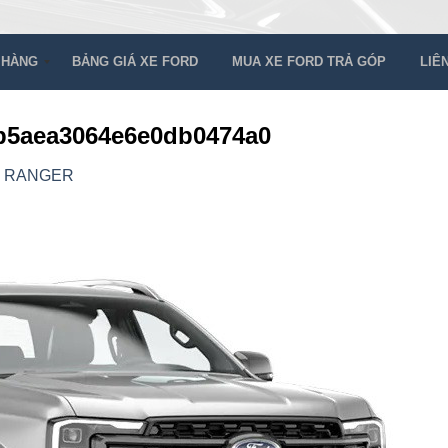
 HÀNG
BẢNG GIÁ XE FORD
MUA XE FORD TRẢ GÓP
LIÊ
b5aea3064e6e0db0474a0
 RANGER