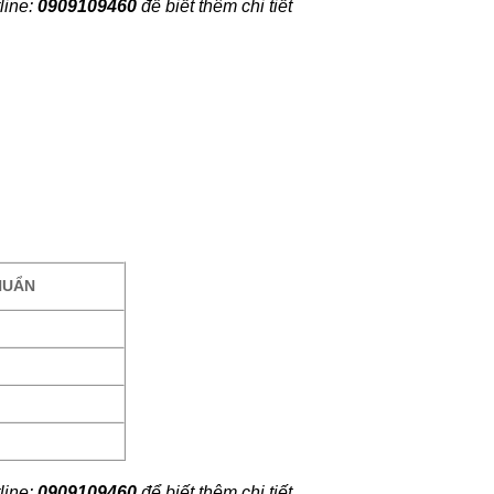
line:
0909109460
để biết thêm chi tiết
HUẨN
line:
0909109460
để biết thêm chi tiết