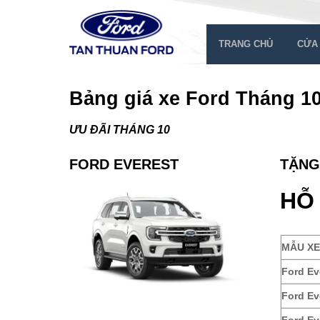
Skip
to
content
TRANG CHỦ
CỬA
Bảng giá xe Ford Tháng 10
ƯU ĐÃI THÁNG 10
FORD EVEREST
TẶNG
HỖ
MẪU XE
Ford Ev
Ford Ev