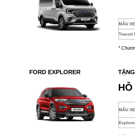
MẪU XE
Transit
* Chương
FORD EXPLORER
TẶNG
HỖ
MẪU XE
Explore