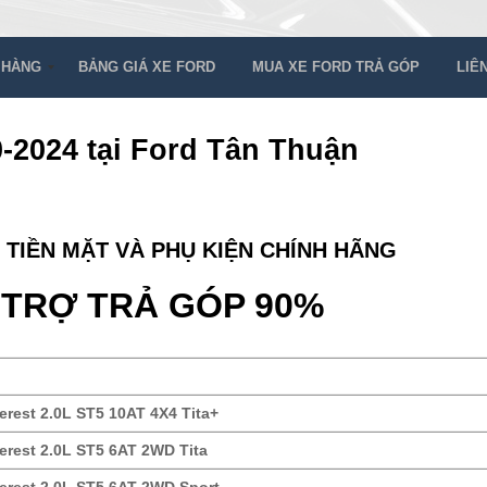
 HÀNG
BẢNG GIÁ XE FORD
MUA XE FORD TRẢ GÓP
LIÊ
-2024 tại Ford Tân Thuận
 TIỀN MẶT VÀ PHỤ KIỆN CHÍNH HÃNG
 TRỢ TRẢ GÓP 90%
erest 2.0L ST5 10AT 4X4 Tita+
erest 2.0L ST5 6AT 2WD Tita