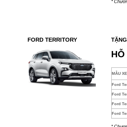
* Chương
FORD TERRITORY
TẶNG
HỖ
MẪU XE
Ford Te
Ford Te
Ford Ter
Ford Te
* Chương