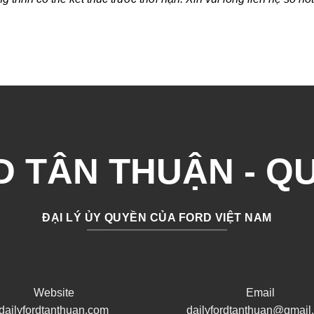
 TÂN THUẬN - Q
ĐẠI LÝ ỦY QUYỀN CỦA FORD VIỆT NAM
Website
Email
dailyfordtanthuan.com
dailyfordtanthuan@gmail