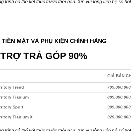
 trình có thể kết thúc trước thời hạn. Xin vui lòng liên hệ số hot
 TIỀN MẶT VÀ PHỤ KIỆN CHÍNH HÃNG
 TRỢ TRẢ GÓP 90%
GIÁ BÁN C
rritory Trend
799.000.000
rritory Tianium
889.000.000
ritory Sport
909.000.000
rritory Tianium X
929.000.000
 trình có thể kết thúc trước thời hạn. Xin vui lòng liên hệ số hot