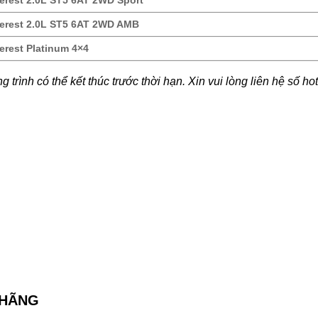
erest 2.0L ST5 6AT 2WD Sport
erest 2.0L ST5 6AT 2WD AMB
erest Platinum 4×4
 trình có thể kết thúc trước thời hạn. Xin vui lòng liên hệ số hot
 HÃNG