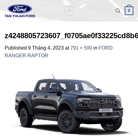
Skip
0
to
content
z4248805723607_f0705ae0f33225cd8b
Published
9 Tháng 4, 2023
at
791 × 500
in
FORD
RANGER RAPTOR