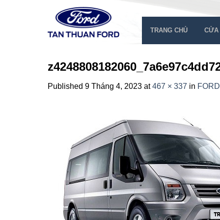
Skip
to
content
TRANG CHỦ
CỬA
z4248808182060_7a6e97c4dd7
Published
9 Tháng 4, 2023
at
467 × 337
in
FORD