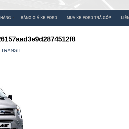
 HÀNG
BẢNG GIÁ XE FORD
MUA XE FORD TRẢ GÓP
LIÊ
26157aad3e9d2874512f8
 TRANSIT