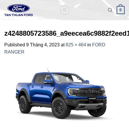
Skip
0
to
content
z4248805723586_a9eecea6c9882f2eed
Published
9 Tháng 4, 2023
at
825 × 464
in
FORD
RANGER